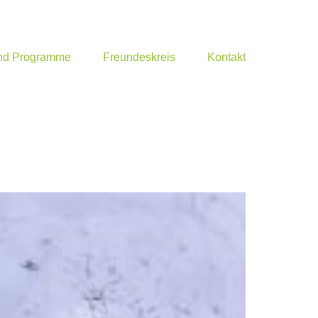
und Programme
Freundeskreis
Kontakt