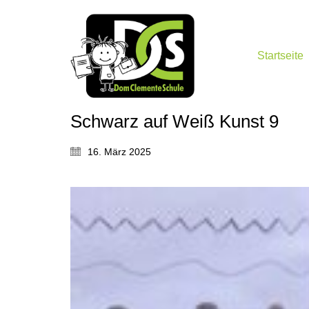
Startseite
Schwarz auf Weiß Kunst 9
16. März 2025