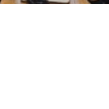
Quickli
Kontakt
und
Datenschu
Impressu
Schulstraße 3-7
78136 Schonach
Telefon 07722-96481-21