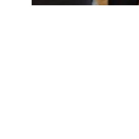
Über uns
Weiteres
Grundschule
Aktuelles
Werkrealschule
Kooperationen, Projekte 
Programme
Ganztagesschule
Schonach
Pädagogen