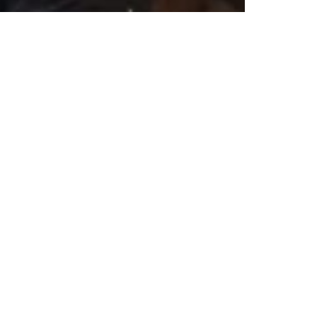
nks
Freundeskreis
Ziele
tz
Mitgliedschaft
m
Partner
Kontakt