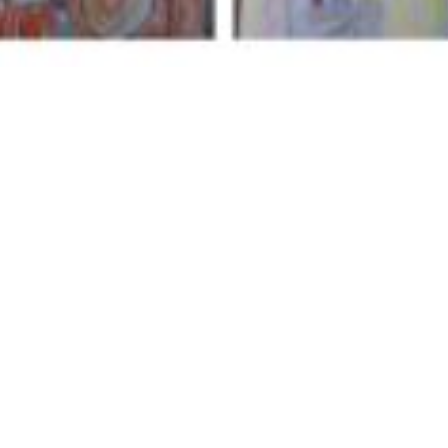
Quickli
Schulstraße 3-7
Kontakt
78136 Schonach
und
Datenschu
Telefon 07722-96481-21
Impressu