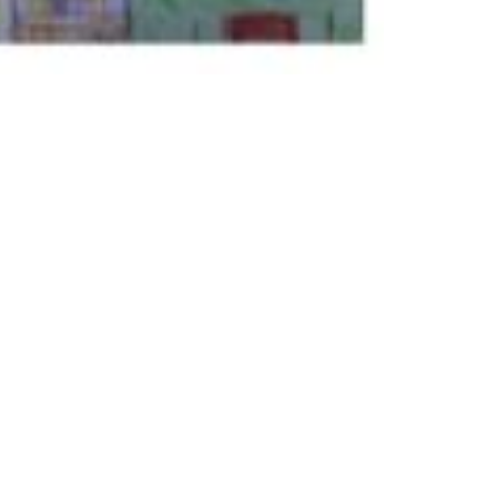
nks
Freundeskreis
Ziele
tz
Mitgliedschaft
m
Partner
Kontakt