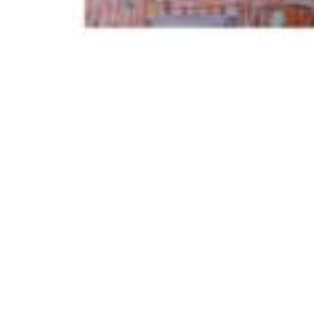
Über uns
Weiteres
Grundschule
Aktuelles
Werkrealschule
Kooperationen, Projekte 
Programme
Ganztagesschule
Schonach
Pädagogen
Copyright © 2010 - 2020 Dom Clemente Schule