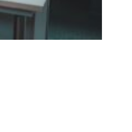
nks
Freundeskreis
Ziele
tz
Mitgliedschaft
m
Partner
Kontakt