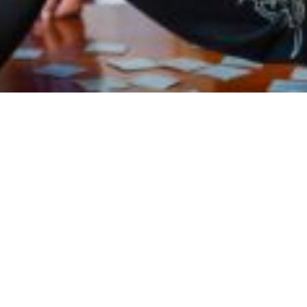
Quickli
Kontakt
und
Datenschu
Impressu
Schulstraße 3-7
78136 Schonach
Telefon 07722-96481-21