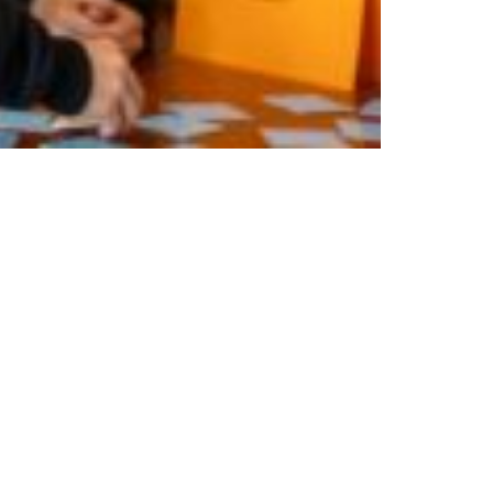
nks
Freundeskreis
Ziele
tz
Mitgliedschaft
m
Partner
Kontakt