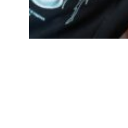
Über uns
Weiteres
Grundschule
Aktuelles
Werkrealschule
Kooperationen, Projekte 
Programme
Ganztagesschule
Schonach
Pädagogen