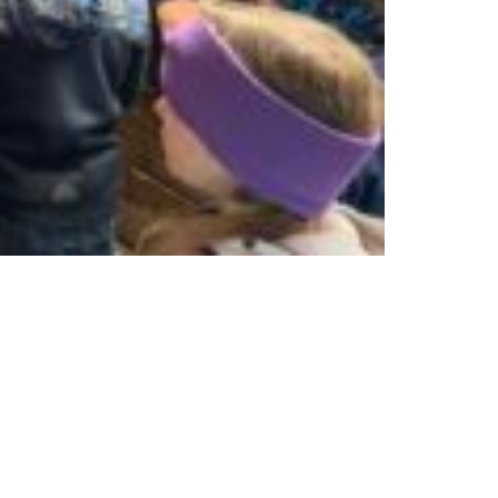
nks
Freundeskreis
Ziele
tz
Mitgliedschaft
m
Partner