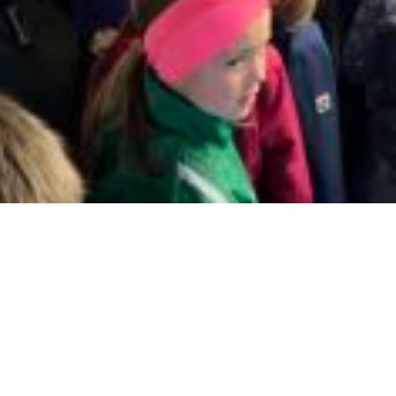
Quickli
Kontakt
und
Datenschu
Impressu