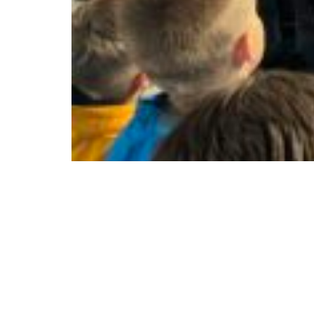
Über uns
Weiteres
Grundschule
Aktuelles
Werkrealschule
Kooperationen, Projekte 
Programme
Ganztagesschule
Schonach