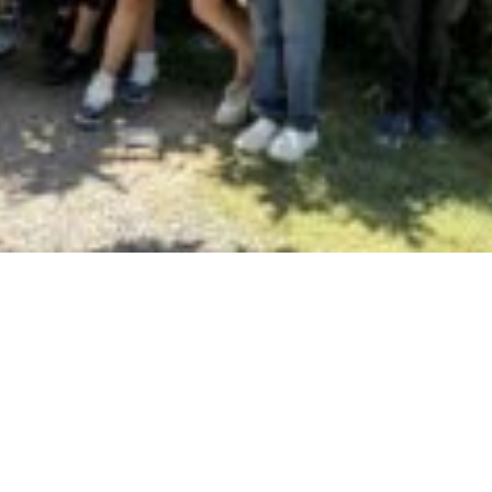
Quickli
Kontakt
und
Datenschu
Impressu