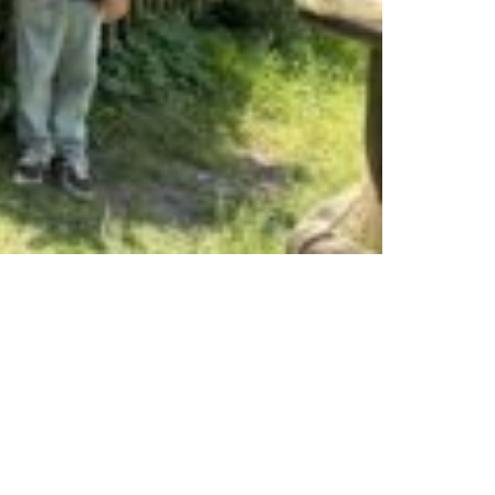
nks
Freundeskreis
Ziele
tz
Mitgliedschaft
m
Partner