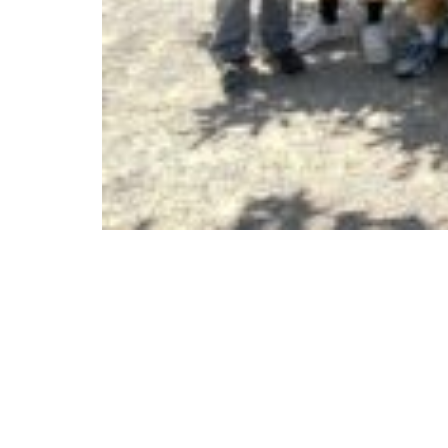
Über uns
Weiteres
Grundschule
Aktuelles
Werkrealschule
Kooperationen, Projekte 
Programme
Ganztagesschule
Schonach