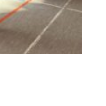
nks
Freundeskreis
Ziele
tz
Mitgliedschaft
m
Partner