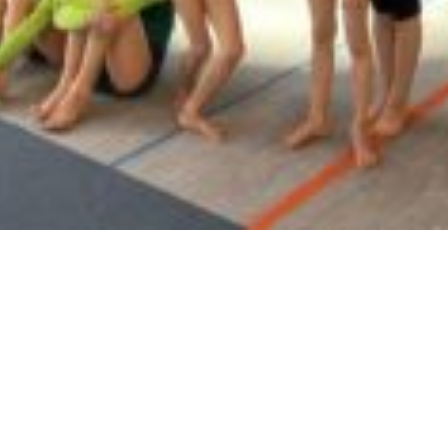
Quickli
Kontakt
und
Datenschu
Impressu