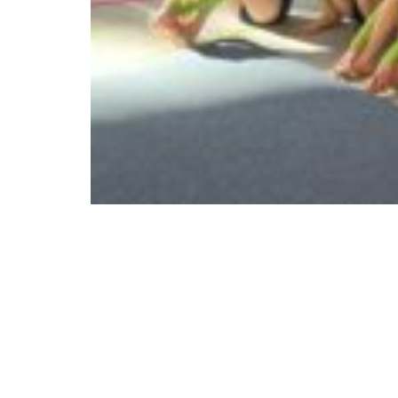
Über uns
Weiteres
Grundschule
Aktuelles
Werkrealschule
Kooperationen, Projekte 
Programme
Ganztagesschule
Schonach