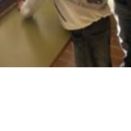
Quickli
Kontakt
und
Datenschu
Impressu