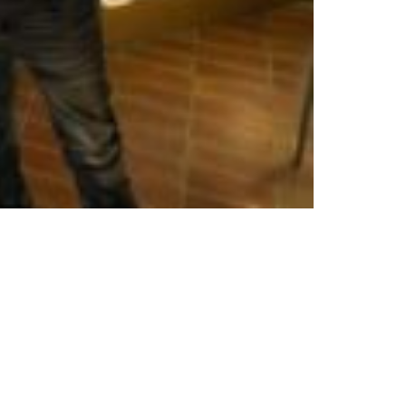
nks
Freundeskreis
Ziele
tz
Mitgliedschaft
m
Partner