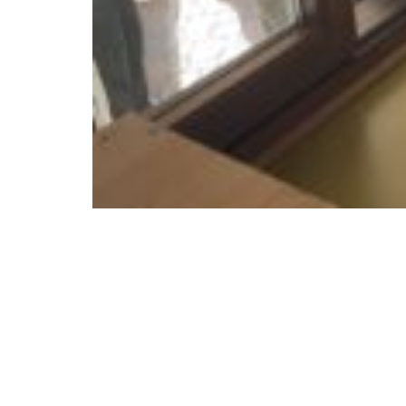
Über uns
Weiteres
Grundschule
Aktuelles
Werkrealschule
Kooperationen, Projekte 
Programme
Ganztagesschule
Schonach