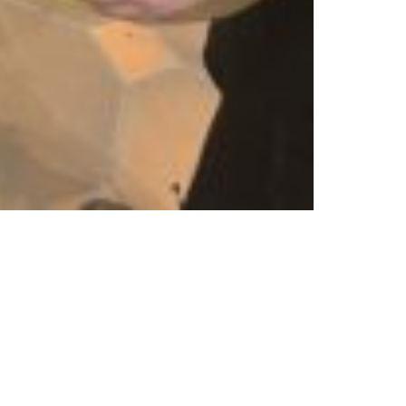
nks
Freundeskreis
Ziele
tz
Mitgliedschaft
m
Partner