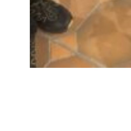
Über uns
Weiteres
Grundschule
Aktuelles
Werkrealschule
Kooperationen, Projekte 
Programme
Ganztagesschule
Schonach