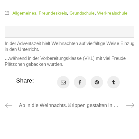
Allgemeines
,
Freundeskreis
,
Grundschule
,
Werkrealschule
In der Adventszeit hielt Weihnachten auf vielfältige Weise Einzug
in den Unterricht.
…während in der Vorbereitungsklasse (VKL) mit viel Freude
Plätzchen gebacken wurden.
Share:
Ab in die Weihnachtsferien, 20.12.24
Krippen gestalten in Klasse 2a und 2b, 17.12.2024