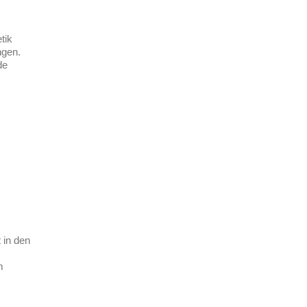
tik
ngen.
de
 in den
m