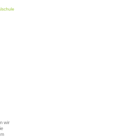
lschule
n wir
ie
mm