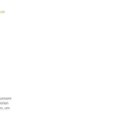
ule
 unsere
erien
en, um