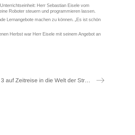
nterrichtseinheit: Herr Sebastian Eisele vom
 kleine Roboter steuern und programmieren lassen.
nnende Lernangebote machen zu können. „Es ist schön
genen Herbst war Herr Eisele mit seinem Angebot an
Naturpark: Klasse 3 auf Zeitreise in die Welt der Strohhüte, 25.03.2025￼
nks
Freundeskreis
Ziele