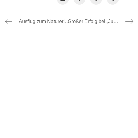
Ausflug zum Naturerlebnispfad – Gemeinsam für die Natur im Einsatz, 05.06.2025
Großer Erfolg bei „Jugend trainiert für Olympia“, 03.06.2025