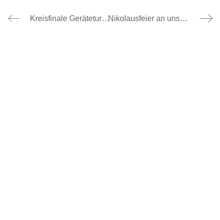
Kreisfinale Geräteturnen in Donaueschingen, 15.12.2025
Nikolausfeier an unserer Schule – strahlende Augen und festliche Stimmung, 05.12.2025