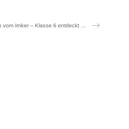
Naturpark: Besuch vom Imker – Klasse 6 entdeckt die Welt der Bienen im eigenen Schulgarten, 23.07.25
nks
Freundeskreis
Ziele
tz
Mitgliedschaft
m
Partner
Kontakt