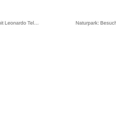
Workshop zur Selbstbehauptung mit Leonardo Telesca begeistert die Klasse 6, 24.07.25
Quickli
Kontakt
und
Datenschu
Impressu
Schulstraße 3-7
78136 Schonach
Telefon 07722-96481-21