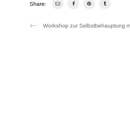
Share:
Über uns
Weiteres
Grundschule
Aktuelles
Werkrealschule
Kooperationen, Projekte 
Programme
Ganztagesschule
Schonach
Pädagogen