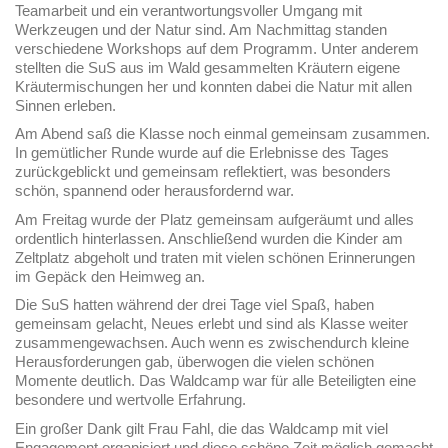
Teamarbeit und ein verantwortungsvoller Umgang mit
Werkzeugen und der Natur sind. Am Nachmittag standen
verschiedene Workshops auf dem Programm. Unter anderem
stellten die SuS aus im Wald gesammelten Kräutern eigene
Kräutermischungen her und konnten dabei die Natur mit allen
Sinnen erleben.
Am Abend saß die Klasse noch einmal gemeinsam zusammen.
In gemütlicher Runde wurde auf die Erlebnisse des Tages
zurückgeblickt und gemeinsam reflektiert, was besonders
schön, spannend oder herausfordernd war.
Am Freitag wurde der Platz gemeinsam aufgeräumt und alles
ordentlich hinterlassen. Anschließend wurden die Kinder am
Zeltplatz abgeholt und traten mit vielen schönen Erinnerungen
im Gepäck den Heimweg an.
Die SuS hatten während der drei Tage viel Spaß, haben
gemeinsam gelacht, Neues erlebt und sind als Klasse weiter
zusammengewachsen. Auch wenn es zwischendurch kleine
Herausforderungen gab, überwogen die vielen schönen
Momente deutlich. Das Waldcamp war für alle Beteiligten eine
besondere und wertvolle Erfahrung.
Ein großer Dank gilt Frau Fahl, die das Waldcamp mit viel
Engagement organisiert und diese schöne Zeit möglich gemacht